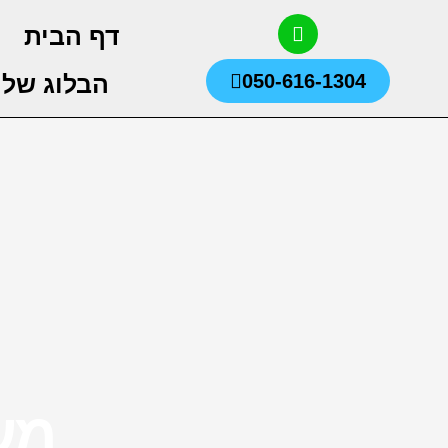
ילוג
W
דף הבית
h
תוכן
a
t
050-616-1304
הבלוג שלנ
s
a
p
p
מע